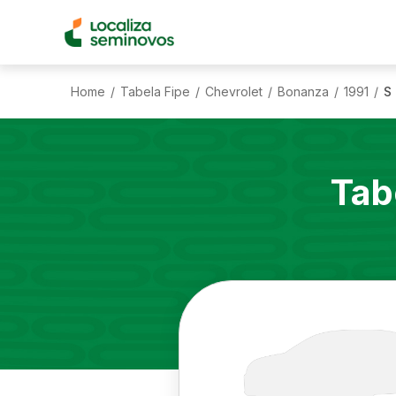
Home
Tabela Fipe
Chevrolet
Bonanza
1991
S 
/
/
/
/
/
Tab