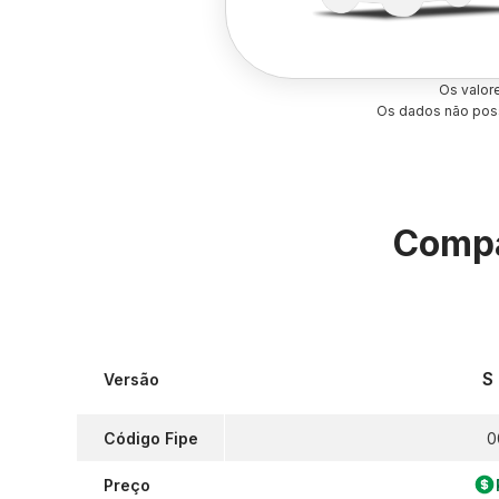
Os valor
Os dados não poss
Compa
S 
Versão
Código Fipe
0
Preço