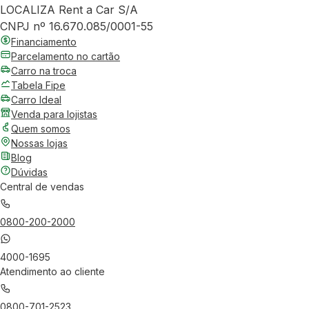
LOCALIZA Rent a Car S/A
CNPJ nº 16.670.085/0001-55
Financiamento
Parcelamento no cartão
Carro na troca
Tabela Fipe
Carro Ideal
Venda para lojistas
Quem somos
Nossas lojas
Blog
Dúvidas
Central de vendas
0800-200-2000
4000-1695
Atendimento ao cliente
0800-701-2523