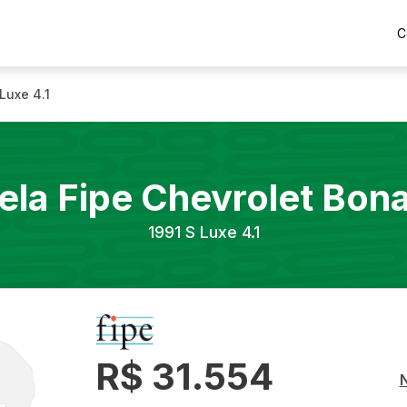
C
Luxe 4.1
ela Fipe
Chevrolet
Bon
1991
S Luxe 4.1
R$ 31.554