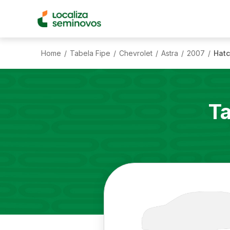
Home
Tabela Fipe
Chevrolet
Astra
2007
Hatc
/
/
/
/
/
Ta