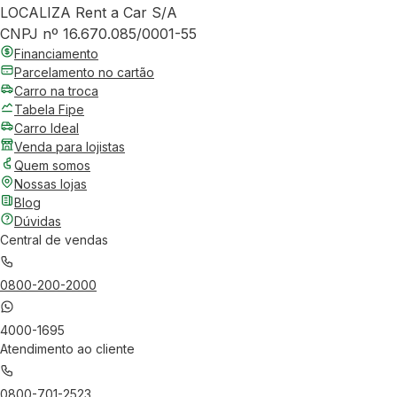
LOCALIZA Rent a Car S/A
CNPJ nº 16.670.085/0001-55
Financiamento
Parcelamento no cartão
Carro na troca
Tabela Fipe
Carro Ideal
Venda para lojistas
Quem somos
Nossas lojas
Blog
Dúvidas
Central de vendas
0800-200-2000
4000-1695
Atendimento ao cliente
0800-701-2523