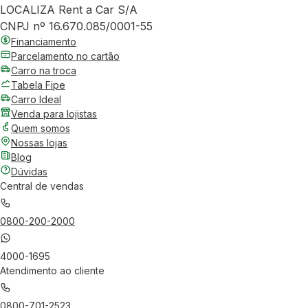
LOCALIZA Rent a Car S/A
CNPJ nº 16.670.085/0001-55
Financiamento
Parcelamento no cartão
Carro na troca
Tabela Fipe
Carro Ideal
Venda para lojistas
Quem somos
Nossas lojas
Blog
Dúvidas
Central de vendas
0800-200-2000
4000-1695
Atendimento ao cliente
0800-701-2523