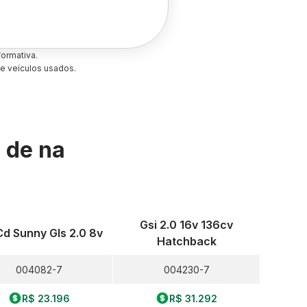
ormativa.
e veículos usados.
s de
na
Gsi 2.0 16v 136cv
Cd Sunny Gls 2.0 8v
Hatchback
004082-7
004230-7
R$ 23.196
R$ 31.292