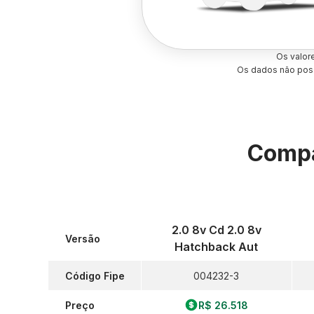
Os valor
Os dados não poss
Compa
2.0 8v Cd 2.0 8v
Versão
Hatchback Aut
Código Fipe
004232-3
Preço
R$ 26.518