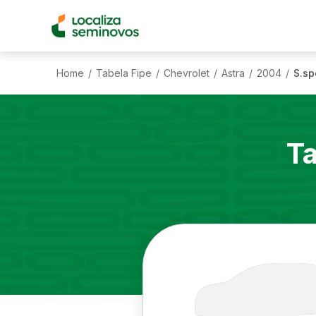
Home
Tabela Fipe
Chevrolet
Astra
2004
S.sp
/
/
/
/
/
Ta