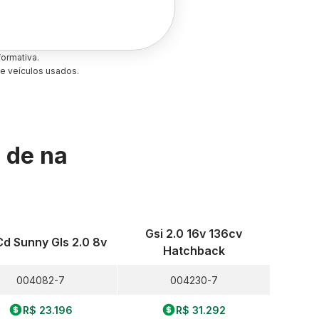
ormativa.
e veículos usados.
s de
na
Gsi 2.0 16v 136cv
Cd Sunny Gls 2.0 8v
Hatchback
004082-7
004230-7
R$ 23.196
R$ 31.292