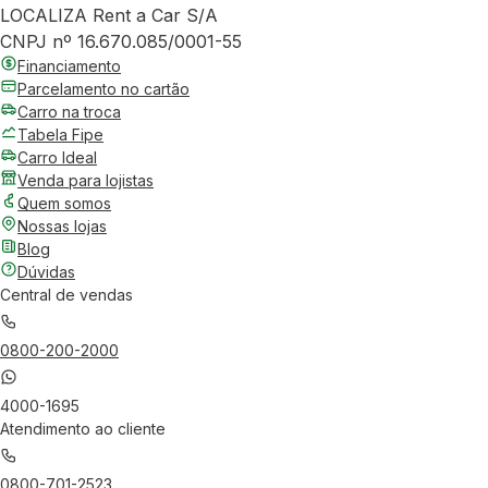
LOCALIZA Rent a Car S/A
CNPJ nº 16.670.085/0001-55
Financiamento
Parcelamento no cartão
Carro na troca
Tabela Fipe
Carro Ideal
Venda para lojistas
Quem somos
Nossas lojas
Blog
Dúvidas
Central de vendas
0800-200-2000
4000-1695
Atendimento ao cliente
0800-701-2523