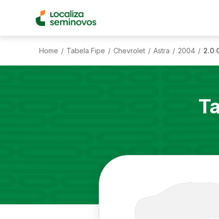
Home
Tabela Fipe
Chevrolet
Astra
2004
2.0 
/
/
/
/
/
Ta