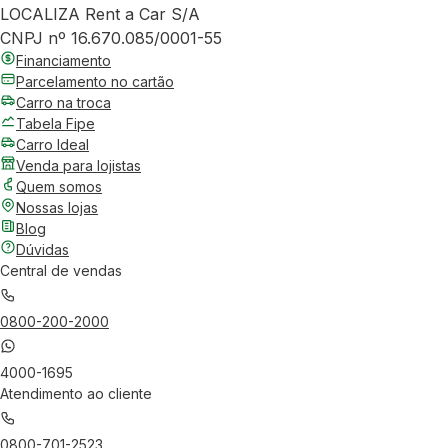
LOCALIZA Rent a Car S/A
CNPJ nº 16.670.085/0001-55
Financiamento
Parcelamento no cartão
Carro na troca
Tabela Fipe
Carro Ideal
Venda para lojistas
Quem somos
Nossas lojas
Blog
Dúvidas
Central de vendas
0800-200-2000
4000-1695
Atendimento ao cliente
0800-701-2523