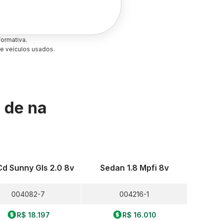
ormativa.
e veículos usados.
s de
na
Cd Sunny Gls 2.0 8v
Sedan 1.8 Mpfi 8v
004082-7
004216-1
R$ 18.197
R$ 16.010