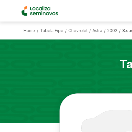
Home
Tabela Fipe
Chevrolet
Astra
2002
S.sp
/
/
/
/
/
Ta