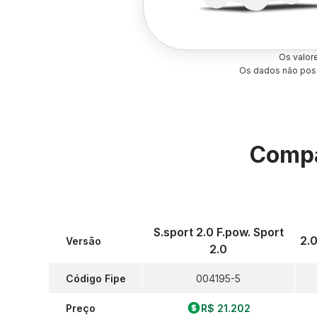
Os valor
Os dados não poss
Compa
S.sport 2.0 F.pow. Sport
2.
Versão
2.0
Código Fipe
004195-5
Preço
R$ 21.202