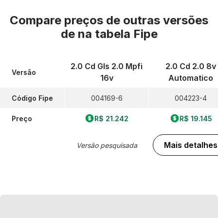
Compare preços de outras versões
de
na tabela Fipe
2.0 Cd Gls 2.0 Mpfi
2.0 Cd 2.0 8v
Versão
16v
Automatico
Código Fipe
004169-6
004223-4
Preço
R$ 21.242
R$ 19.145
Mais detalhes
Versão pesquisada