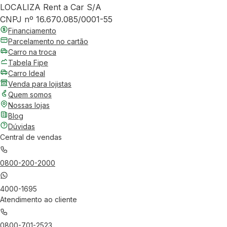
LOCALIZA Rent a Car S/A
CNPJ nº 16.670.085/0001-55
Financiamento
Parcelamento no cartão
Carro na troca
Tabela Fipe
Carro Ideal
Venda para lojistas
Quem somos
Nossas lojas
Blog
Dúvidas
Central de vendas
0800-200-2000
4000-1695
Atendimento ao cliente
0800-701-2523