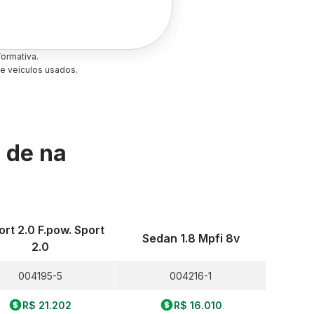
ormativa.
e veículos usados.
s de
na
ort 2.0 F.pow. Sport
Sedan 1.8 Mpfi 8v
2.0
004195-5
004216-1
R$ 21.202
R$ 16.010