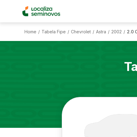
Home
Tabela Fipe
Chevrolet
Astra
2002
2.0 
/
/
/
/
/
Ta