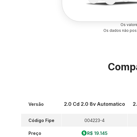
Os valor
Os dados não poss
Compa
2.0 Cd 2.0 8v Automatico
2
Versão
Código Fipe
004223-4
Preço
R$ 19.145