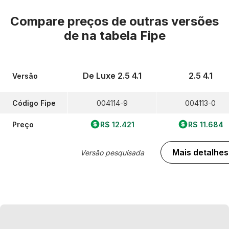
Compare preços de outras versões
de
na tabela Fipe
De Luxe 2.5 4.1
2.5 4.1
Versão
Código Fipe
004114-9
004113-0
Preço
R$ 12.421
R$ 11.684
Mais detalhes
Versão pesquisada