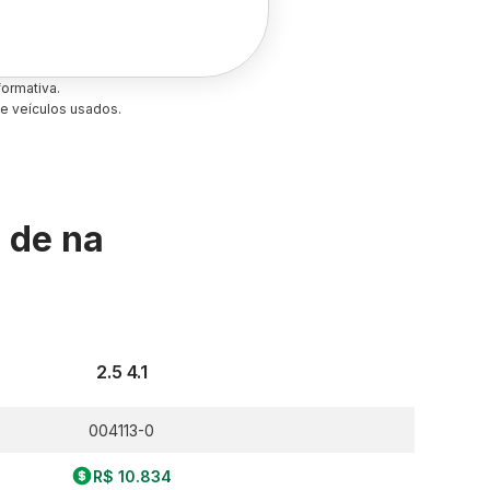
ormativa.
e veículos usados.
s de
na
2.5 4.1
004113-0
R$ 10.834