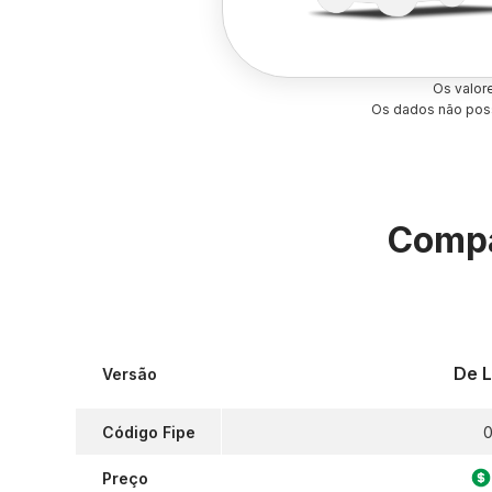
Os valor
Os dados não poss
Compa
De L
Versão
Código Fipe
0
Preço