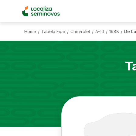
Home
Tabela Fipe
Chevrolet
A-10
1988
De Lu
/
/
/
/
/
T