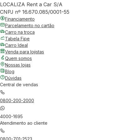
LOCALIZA Rent a Car S/A
CNPJ nº 16.670.085/0001-55
Financiamento
Parcelamento no cartão
Carro na troca
Tabela Fipe
Carro Ideal
Venda para lojistas
Quem somos
Nossas lojas
Blog
Dúvidas
Central de vendas
0800-200-2000
4000-1695
Atendimento ao cliente
0800-701-2523