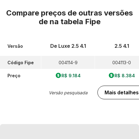
Compare preços de outras versões
de
na tabela Fipe
De Luxe 2.5 4.1
2.5 4.1
Versão
Código Fipe
004114-9
004113-0
Preço
R$ 9.184
R$ 8.384
Mais detalhes
Versão pesquisada