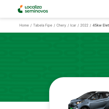
Home
Tabela Fipe
Chery
Icar
2022
45kw Elet
/
/
/
/
/