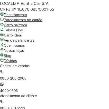
LOCALIZA Rent a Car S/A
CNPJ nº 16.670.085/0001-55
Financiamento
Parcelamento no cartão
Carro na troca
Tabela Fipe
Carro Ideal
Venda para lojistas
Quem somos
Nossas lojas
Blog
Dúvidas
Central de vendas
0800-200-2000
4000-1695
Atendimento ao cliente
0800-701-2523