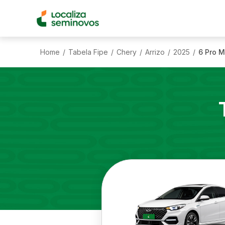
Home
Tabela Fipe
Chery
Arrizo
2025
6 Pro M
/
/
/
/
/