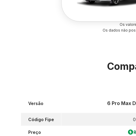
Os valor
Os dados não poss
Compa
6 Pro Max Dr
Versão
Código Fipe
0
Preço
R