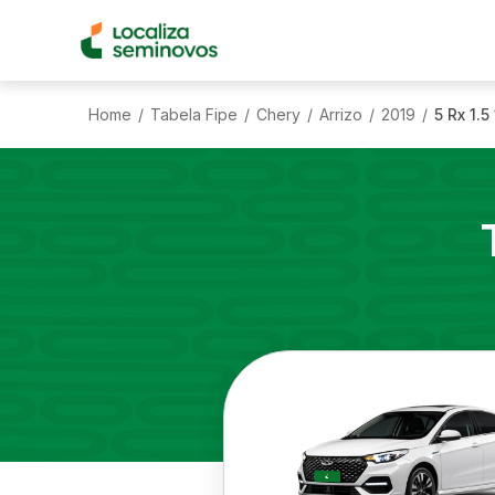
Home
Tabela Fipe
Chery
Arrizo
2019
5 Rx 1.
/
/
/
/
/