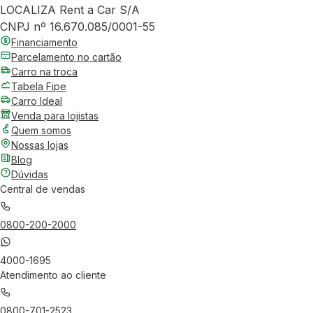
LOCALIZA Rent a Car S/A
CNPJ nº 16.670.085/0001-55
Financiamento
Parcelamento no cartão
Carro na troca
Tabela Fipe
Carro Ideal
Venda para lojistas
Quem somos
Nossas lojas
Blog
Dúvidas
Central de vendas
0800-200-2000
4000-1695
Atendimento ao cliente
0800-701-2523