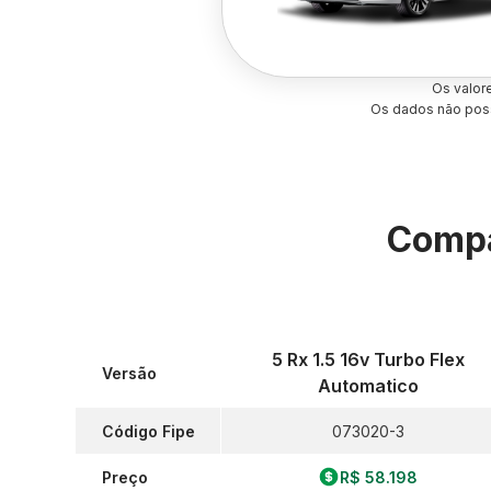
Os valor
Os dados não poss
Compa
5 Rx 1.5 16v Turbo Flex
Versão
Automatico
Código Fipe
073020-3
Preço
R$ 58.198