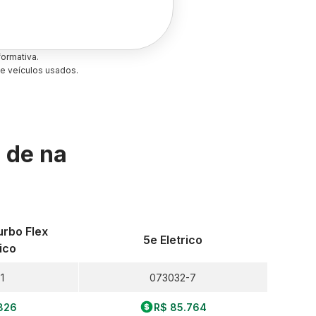
ormativa.
e veículos usados.
s de
na
urbo Flex
5e Eletrico
ico
1
073032-7
826
R$ 85.764