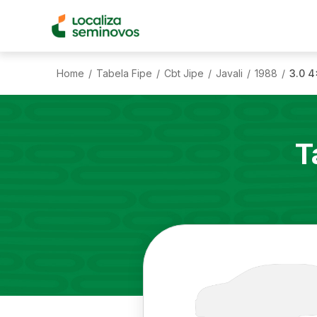
Home
Tabela Fipe
Cbt Jipe
Javali
1988
3.0 4
/
/
/
/
/
T