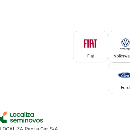
Fiat
Volksw
Ford
LOCALIZA Rent a Car S/A