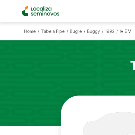
Home
Tabela Fipe
Bugre
Buggy
1992
Iv E V
/
/
/
/
/