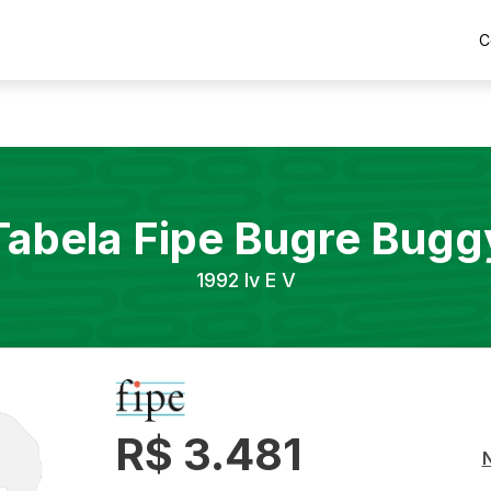
C
Tabela Fipe
Bugre
Bugg
1992
Iv E V
R$ 3.481