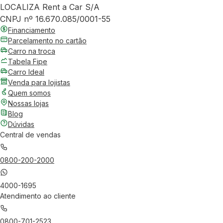
LOCALIZA Rent a Car S/A
CNPJ nº 16.670.085/0001-55
Financiamento
Parcelamento no cartão
Carro na troca
Tabela Fipe
Carro Ideal
Venda para lojistas
Quem somos
Nossas lojas
Blog
Dúvidas
Central de vendas
0800-200-2000
4000-1695
Atendimento ao cliente
0800-701-2523