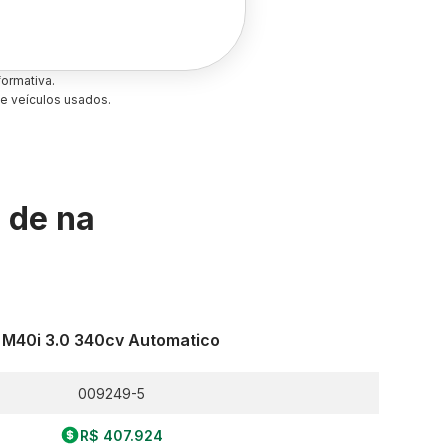
ormativa.
e veículos usados.
s de
na
M40i 3.0 340cv Automatico
009249-5
R$ 407.924