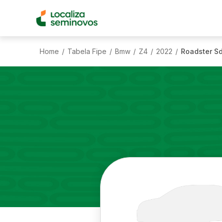
Home
Tabela Fipe
Bmw
Z4
2022
Roadster Sd
/
/
/
/
/