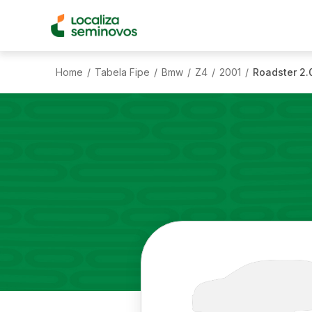
Home
Tabela Fipe
Bmw
Z4
2001
Roadster 2.
/
/
/
/
/