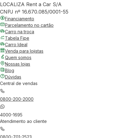
LOCALIZA Rent a Car S/A
CNPJ nº 16.670.085/0001-55
Financiamento
Parcelamento no cartão
Carro na troca
Tabela Fipe
Carro Ideal
Venda para lojistas
Quem somos
Nossas lojas
Blog
Dúvidas
Central de vendas
0800-200-2000
4000-1695
Atendimento ao cliente
0800-701-2523