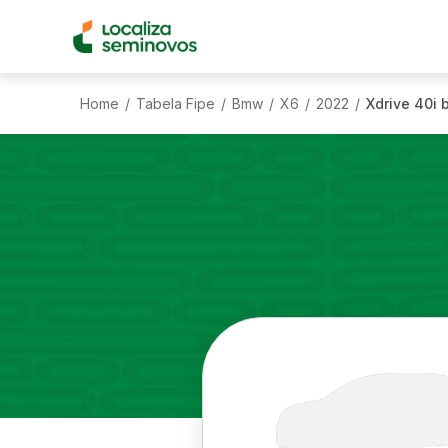
Home
Tabela Fipe
Bmw
X6
2022
Xdrive 40i b
/
/
/
/
/