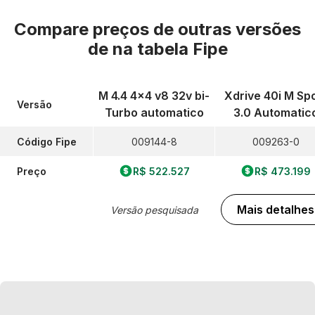
Compare preços de outras versões
de
na tabela Fipe
M 4.4 4x4 v8 32v bi-
Xdrive 40i M Sp
Versão
Turbo automatico
3.0 Automatic
Código Fipe
009144-8
009263-0
Preço
R$ 522.527
R$ 473.199
Mais detalhes
Versão pesquisada