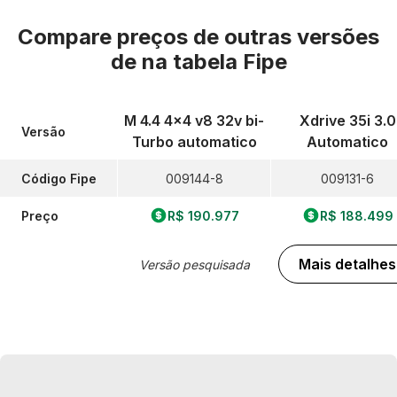
Compare preços de outras versões
de
na tabela Fipe
M 4.4 4x4 v8 32v bi-
Xdrive 35i 3.0
Versão
Turbo automatico
Automatico
Código Fipe
009144-8
009131-6
Preço
R$ 190.977
R$ 188.499
Mais detalhes
Versão pesquisada