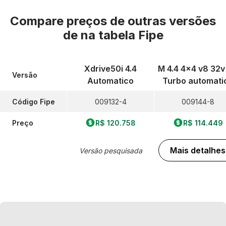
Compare preços de outras versões
de
na tabela Fipe
Xdrive50i 4.4
M 4.4 4x4 v8 32v 
Versão
Automatico
Turbo automati
Código Fipe
009132-4
009144-8
Preço
R$ 120.758
R$ 114.449
Mais detalhes
Versão pesquisada