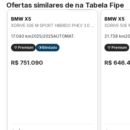
Ofertas similares de
na Tabela Fipe
Foto 360º
BMW X5
BMW X5
XDRIVE 50E M SPORT HIBRIDO PHEV 3.0 AUTOMATICO
17.040 km
2025/2025
AUTOMAT.
21.738 km
2
Premium
Blindado
Premium
R$ 751.090
R$ 646.