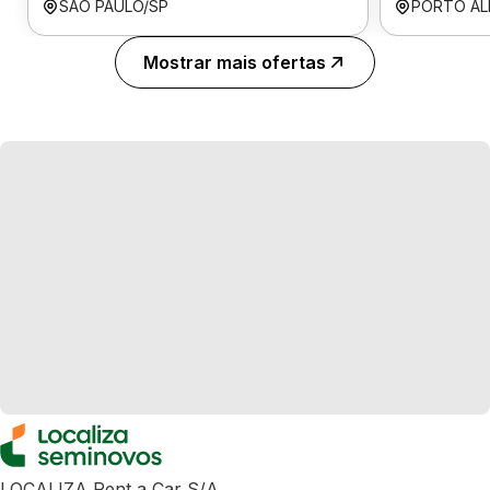
SÃO PAULO/SP
PORTO AL
Mostrar mais ofertas
LOCALIZA Rent a Car S/A