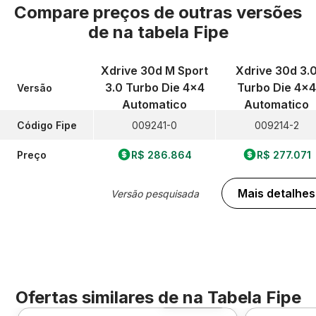
Compare preços de outras versões
de
na tabela Fipe
Xdrive 30d M Sport
Xdrive 30d 3.
3.0 Turbo Die 4x4
Turbo Die 4x4
Versão
Automatico
Automatico
Código Fipe
009241-0
009214-2
Preço
R$ 286.864
R$ 277.071
Mais detalhes
Versão pesquisada
Ofertas similares de
na Tabela Fipe
Foto 360º