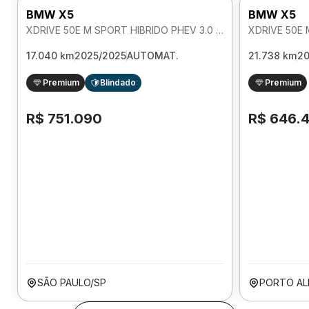
BMW X5
BMW X5
XDRIVE 50E M SPORT HIBRIDO PHEV 3.0 AUTOMATICO
17.040 km
2025/2025
AUTOMAT.
21.738 km
2
Premium
Blindado
Premium
R$ 751.090
R$ 646.
SÃO PAULO/SP
PORTO AL