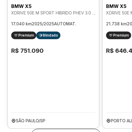
BMW X5
BMW X5
XDRIVE 50E M SPORT HIBRIDO PHEV 3.0 AUTOMATICO
17.040 km
2025/2025
AUTOMAT.
21.738 km
2
Premium
Blindado
Premium
R$ 751.090
R$ 646.
SÃO PAULO/SP
PORTO AL