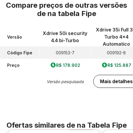
Compare preços de outras versões
de
na tabela Fipe
Xdrive 35i Full 3
Xdrive 50i security
Turbo 4x4
Versão
4.4 bi-Turbo
Automatico
Código Fipe
009153-7
009192-8
Preço
R$ 178.902
R$ 125.887
Mais detalhes
Versão pesquisada
Ofertas similares de
na Tabela Fipe
Foto 360º