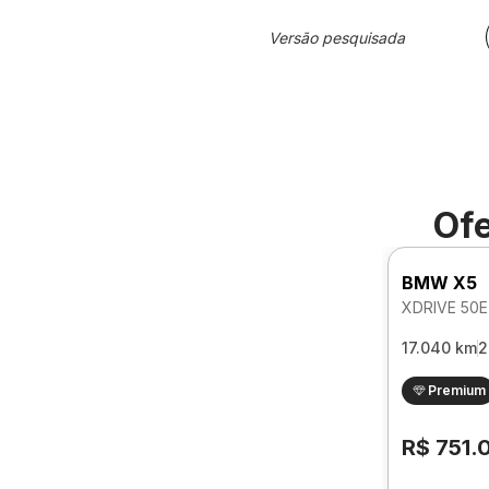
Versão pesquisada
Ofe
BMW X5
17.040 km
2
Premium
R$ 751.