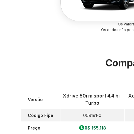
Os valor
Os dados não poss
Compa
Xdrive 50i m sport 4.4 bi-
Xd
Versão
Turbo
Código Fipe
009191-0
Preço
R$ 155.118