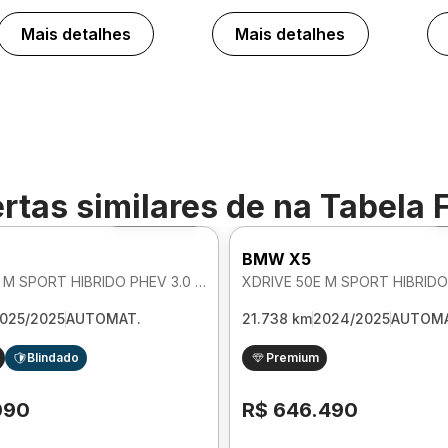
Mais detalhes
Mais detalhes
rtas similares de
na Tabela 
Foto 360º
BMW X5
XDRIVE 50E M SPORT HIBRIDO PHEV 3.0 AUTOMATICO
025/2025
AUTOMAT.
21.738 km
2024/2025
AUTOMA
Blindado
Premium
090
R$ 646.490