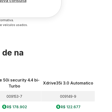
Nova consulta
ormativa.
e veículos usados.
s de
na
e 50i security 4.4 bi-
Xdrive35i 3.0 Automatico
Turbo
009153-7
009149-9
R$ 178.902
R$ 122.677