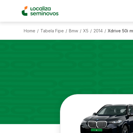
Home
Tabela Fipe
Bmw
X5
2014
Xdrive 50i m
/
/
/
/
/