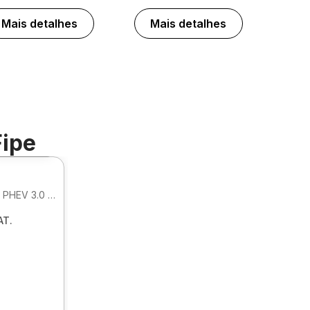
Mais detalhes
Mais detalhes
Fipe
Foto 360º
XDRIVE 50E M SPORT HIBRIDO PHEV 3.0 AUTOMATICO
T.