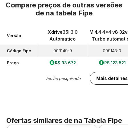
Compare preços de outras versões
de
na tabela Fipe
Xdrive35i 3.0
M 4.4 4x4 v8 32v 
Versão
Automatico
Turbo automati
Código Fipe
009149-9
009143-0
Preço
R$ 93.672
R$ 123.521
Mais detalhes
Versão pesquisada
Ofertas similares de
na Tabela Fipe
Foto 360º