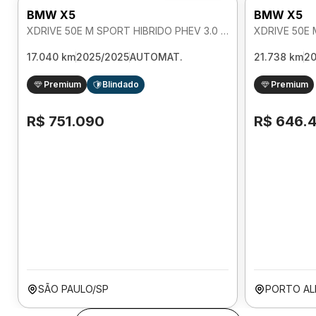
BMW X5
BMW X5
XDRIVE 50E M SPORT HIBRIDO PHEV 3.0 AUTOMATICO
17.040 km
2025/2025
AUTOMAT.
21.738 km
2
Premium
Blindado
Premium
R$ 751.090
R$ 646.
SÃO PAULO/SP
PORTO AL