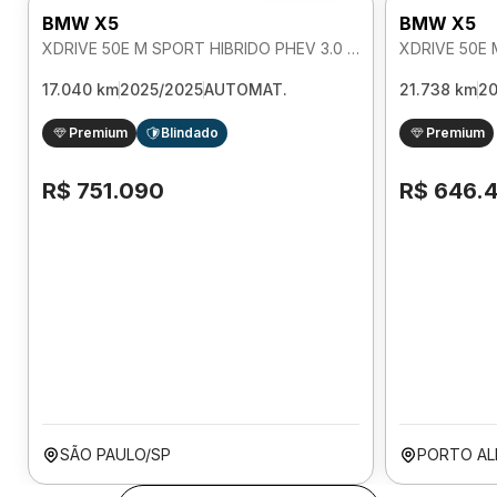
BMW X5
BMW X5
XDRIVE 50E M SPORT HIBRIDO PHEV 3.0 AUTOMATICO
17.040 km
2025/2025
AUTOMAT.
21.738 km
2
Premium
Blindado
Premium
R$ 751.090
R$ 646.
SÃO PAULO/SP
PORTO AL