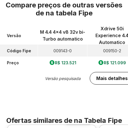
Compare preços de outras versões
de
na tabela Fipe
Xdrive 50i
M 4.4 4x4 v8 32v bi-
Experience 4.
Versão
Turbo automatico
Automatico
Código Fipe
009143-0
009150-2
Preço
R$ 123.521
R$ 121.099
Mais detalhes
Versão pesquisada
Ofertas similares de
na Tabela Fipe
Foto 360º