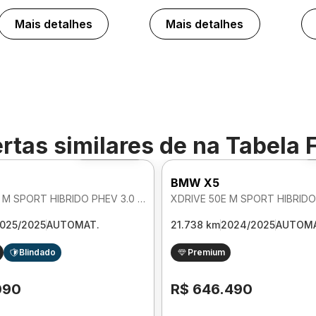
Mais detalhes
Mais detalhes
rtas similares de
na Tabela 
Foto 360º
BMW X5
XDRIVE 50E M SPORT HIBRIDO PHEV 3.0 AUTOMATICO
025/2025
AUTOMAT.
21.738 km
2024/2025
AUTOMA
Blindado
Premium
090
R$ 646.490