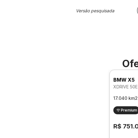
Versão pesquisada
Ofe
BMW X5
17.040 km
2
Premium
R$ 751.