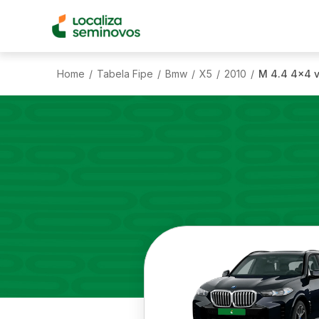
Home
Tabela Fipe
Bmw
X5
2010
M 4.4 4x4 v
/
/
/
/
/