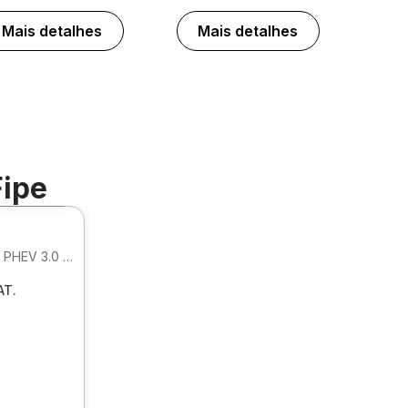
Mais detalhes
Mais detalhes
Fipe
Foto 360º
XDRIVE 50E M SPORT HIBRIDO PHEV 3.0 AUTOMATICO
T.