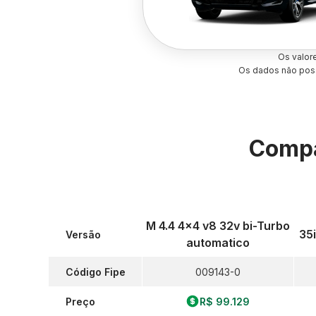
Os valor
Os dados não poss
Compa
M 4.4 4x4 v8 32v bi-Turbo
35
Versão
automatico
Código Fipe
009143-0
Preço
R$ 99.129