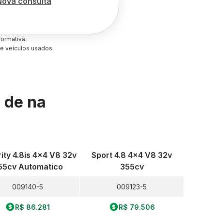
Nova consulta
ormativa.
e veículos usados.
s de
na
ity 4.8is 4x4 V8 32v
Sport 4.8 4x4 V8 32v
55cv Automatico
355cv
009140-5
009123-5
R$ 86.281
R$ 79.506