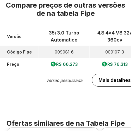
Compare preços de outras versões
de
na tabela Fipe
35i 3.0 Turbo
4.8 4x4 V8 32
Versão
Automatico
360cv
Código Fipe
009081-6
009107-3
Preço
R$ 66.273
R$ 76.313
Mais detalhes
Versão pesquisada
Ofertas similares de
na Tabela Fipe
Foto 360º