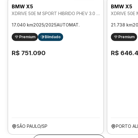
BMW X5
BMW X5
XDRIVE 50E M SPORT HIBRIDO PHEV 3.0 AUTOMATICO
17.040 km
2025/2025
AUTOMAT.
21.738 km
2
Premium
Blindado
Premium
R$ 751.090
R$ 646.
SÃO PAULO/SP
PORTO AL