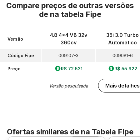
Compare preços de outras versões
de
na tabela Fipe
4.8 4x4 V8 32v
35i 3.0 Turbo
Versão
360cv
Automatico
Código Fipe
009107-3
009081-6
Preço
R$ 72.531
R$ 55.922
Mais detalhes
Versão pesquisada
Ofertas similares de
na Tabela Fipe
Foto 360º