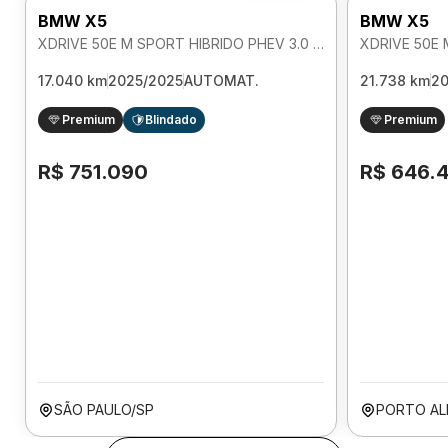
BMW X5
BMW X5
XDRIVE 50E M SPORT HIBRIDO PHEV 3.0 AUTOMATICO
17.040 km
2025/2025
AUTOMAT.
21.738 km
2
Premium
Blindado
Premium
R$ 751.090
R$ 646.
SÃO PAULO/SP
PORTO AL