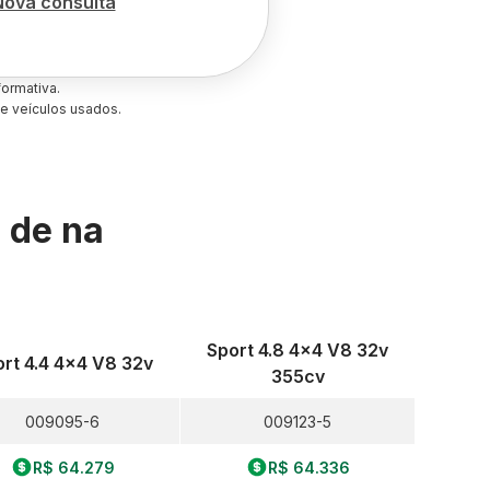
Nova consulta
ormativa.
e veículos usados.
s de
na
Sport 4.8 4x4 V8 32v
rt 4.4 4x4 V8 32v
355cv
009095-6
009123-5
R$ 64.279
R$ 64.336