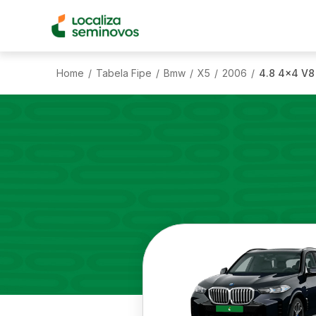
Home
Tabela Fipe
Bmw
X5
2006
4.8 4x4 V8
/
/
/
/
/