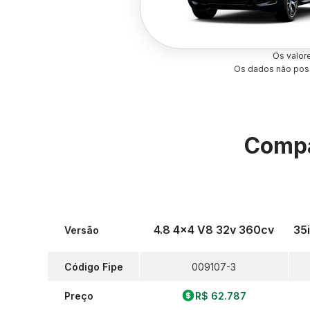
Os valor
Os dados não poss
Compa
4.8 4x4 V8 32v 360cv
35
Versão
Código Fipe
009107-3
Preço
R$ 62.787