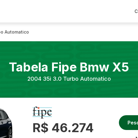
C
bo Automatico
Tabela Fipe
Bmw
X5
2004
35i 3.0 Turbo Automatico
Pes
R$ 46.274