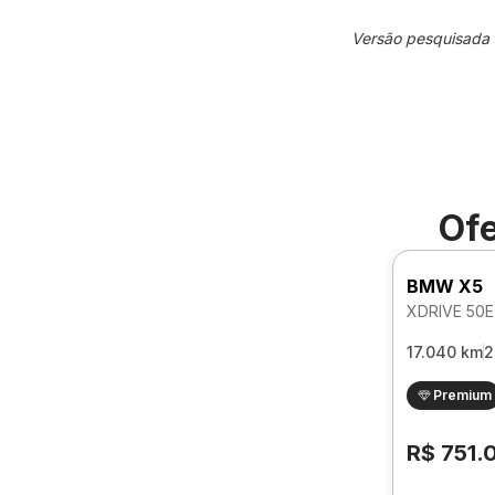
Versão pesquisada
Ofe
BMW X5
17.040 km
2
Premium
R$ 751.