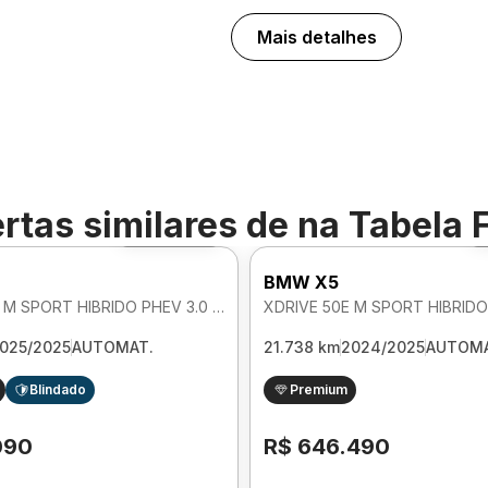
Mais detalhes
rtas similares de
na Tabela 
Foto 360º
BMW X5
XDRIVE 50E M SPORT HIBRIDO PHEV 3.0 AUTOMATICO
025/2025
AUTOMAT.
21.738 km
2024/2025
AUTOMA
Blindado
Premium
090
R$ 646.490