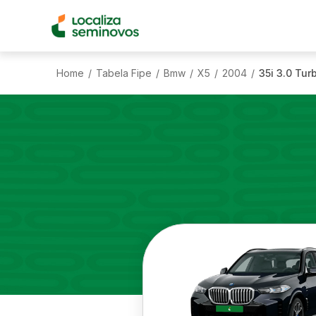
Home
Tabela Fipe
Bmw
X5
2004
35i 3.0 Tur
/
/
/
/
/