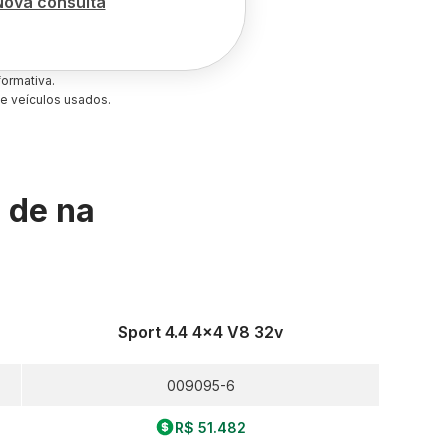
Nova consulta
ormativa.
e veículos usados.
s de
na
Sport 4.4 4x4 V8 32v
009095-6
R$ 51.482