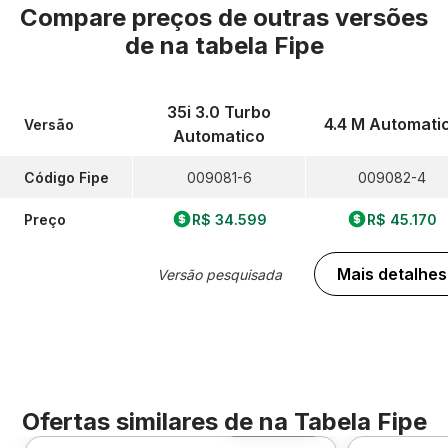
Compare preços de outras versões
de
na tabela Fipe
35i 3.0 Turbo
4.4 M Automati
Versão
Automatico
Código Fipe
009081-6
009082-4
Preço
R$ 34.599
R$ 45.170
Mais detalhes
Versão pesquisada
Ofertas similares de
na Tabela Fipe
Foto 360º