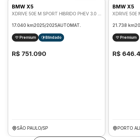
BMW X5
BMW X5
XDRIVE 50E M SPORT HIBRIDO PHEV 3.0 AUTOMATICO
17.040 km
2025/2025
AUTOMAT.
21.738 km
2
Premium
Blindado
Premium
R$ 751.090
R$ 646.
SÃO PAULO/SP
PORTO AL