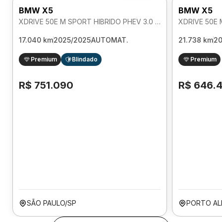
BMW X5
BMW X5
XDRIVE 50E M SPORT HIBRIDO PHEV 3.0 AUTOMATICO
17.040 km
2025/2025
AUTOMAT.
21.738 km
2
Premium
Blindado
Premium
R$ 751.090
R$ 646.
SÃO PAULO/SP
PORTO AL