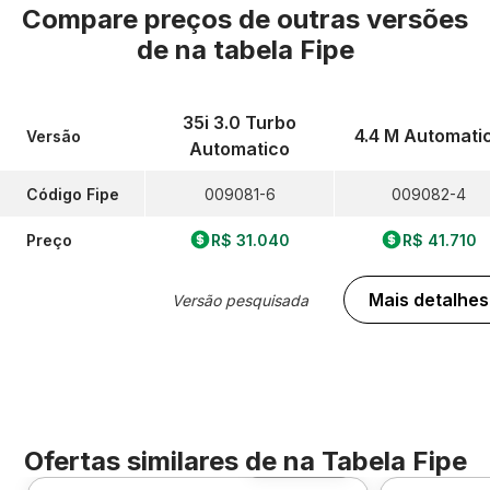
Compare preços de outras versões
de
na tabela Fipe
35i 3.0 Turbo
4.4 M Automati
Versão
Automatico
Código Fipe
009081-6
009082-4
Preço
R$ 31.040
R$ 41.710
Mais detalhes
Versão pesquisada
Ofertas similares de
na Tabela Fipe
Foto 360º