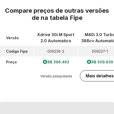
Compare preços de outras versões
de
na tabela Fipe
Xdrive 30i M Sport
M40i 3.0 Turb
Versão
2.0 Automatico
388cv Automati
Código Fipe
009236-3
009237-1
Preço
R$ 396.463
R$ 509.639
Mais detalhes
Versão pesquisada