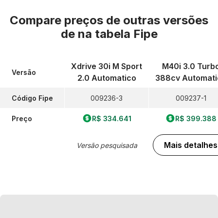
Compare preços de outras versões
de
na tabela Fipe
Xdrive 30i M Sport
M40i 3.0 Turb
Versão
2.0 Automatico
388cv Automati
Código Fipe
009236-3
009237-1
Preço
R$ 334.641
R$ 399.388
Mais detalhes
Versão pesquisada