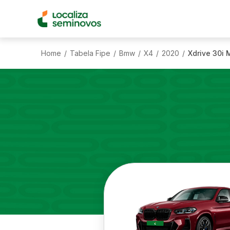
Home
Tabela Fipe
Bmw
X4
2020
Xdrive 30i 
/
/
/
/
/