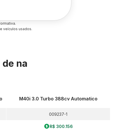
ormativa.
e veículos usados.
s de
na
o
M40i 3.0 Turbo 388cv Automatico
009237-1
R$ 300.156