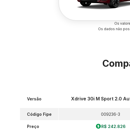
Os valor
Os dados não poss
Compa
Xdrive 30i M Sport 2.0 A
Versão
Código Fipe
009236-3
Preço
R$ 242.826