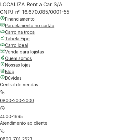
LOCALIZA Rent a Car S/A
CNPJ nº 16.670.085/0001-55
Financiamento
Parcelamento no cartão
Carro na troca
Tabela Fipe
Carro Ideal
Venda para lojistas
Quem somos
Nossas lojas
Blog
Dúvidas
Central de vendas
0800-200-2000
4000-1695
Atendimento ao cliente
0800-701-2523