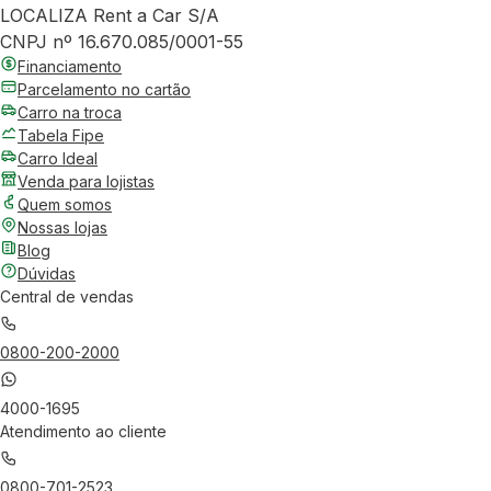
LOCALIZA Rent a Car S/A
CNPJ nº 16.670.085/0001-55
Financiamento
Parcelamento no cartão
Carro na troca
Tabela Fipe
Carro Ideal
Venda para lojistas
Quem somos
Nossas lojas
Blog
Dúvidas
Central de vendas
0800-200-2000
4000-1695
Atendimento ao cliente
0800-701-2523