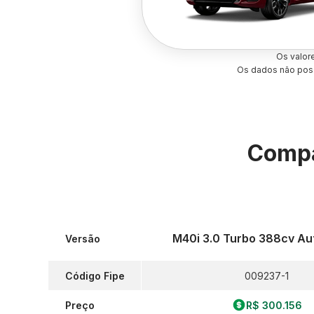
Os valor
Os dados não poss
Compa
M40i 3.0 Turbo 388cv Au
Versão
Código Fipe
009237-1
Preço
R$ 300.156