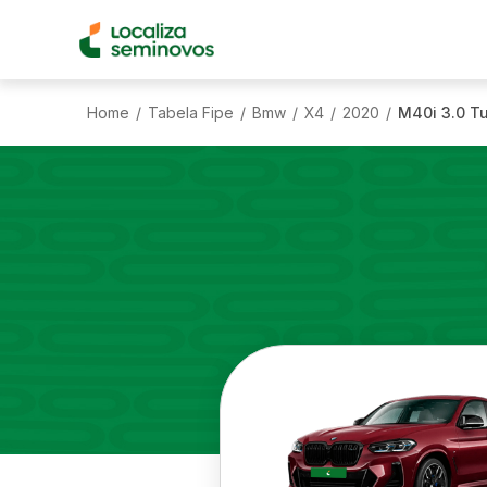
Home
Tabela Fipe
Bmw
X4
2020
M40i 3.0 T
/
/
/
/
/