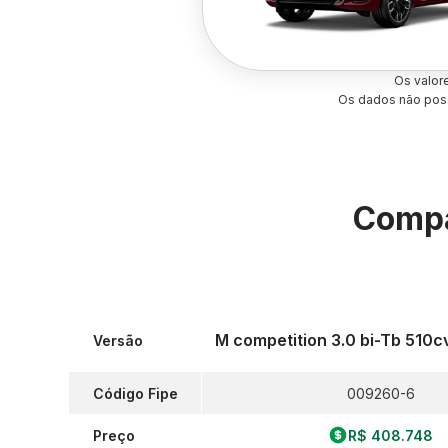
Os valor
Os dados não poss
Compa
M competition 3.0 bi-Tb 510c
Versão
Código Fipe
009260-6
Preço
R$ 408.748