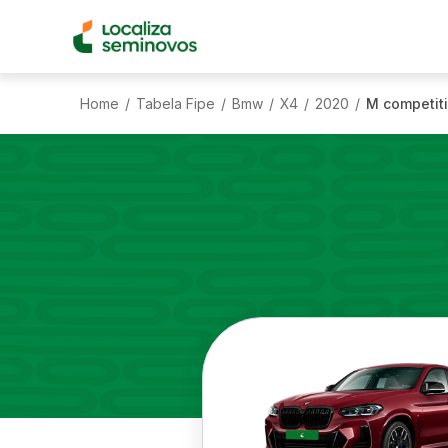
Home
Tabela Fipe
Bmw
X4
2020
M competiti
/
/
/
/
/