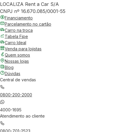
LOCALIZA Rent a Car S/A
CNPJ nº 16.670.085/0001-55
Financiamento
Parcelamento no cartão
Carro na troca
Tabela Fipe
Carro Ideal
Venda para lojistas
Quem somos
Nossas lojas
Blog
Dúvidas
Central de vendas
0800-200-2000
4000-1695
Atendimento ao cliente
0800-701-2523