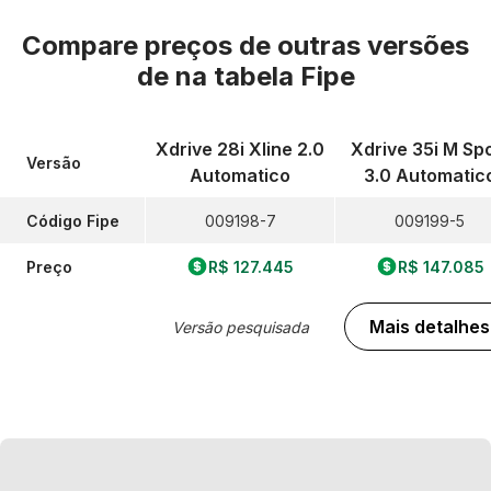
Compare preços de outras versões
de
na tabela Fipe
Xdrive 28i Xline 2.0
Xdrive 35i M Sp
Versão
Automatico
3.0 Automatic
Código Fipe
009198-7
009199-5
Preço
R$ 127.445
R$ 147.085
Mais detalhes
Versão pesquisada