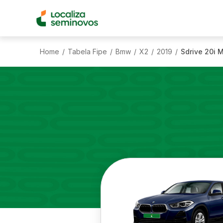
Home
Tabela Fipe
Bmw
X2
2019
Sdrive 20i M
/
/
/
/
/