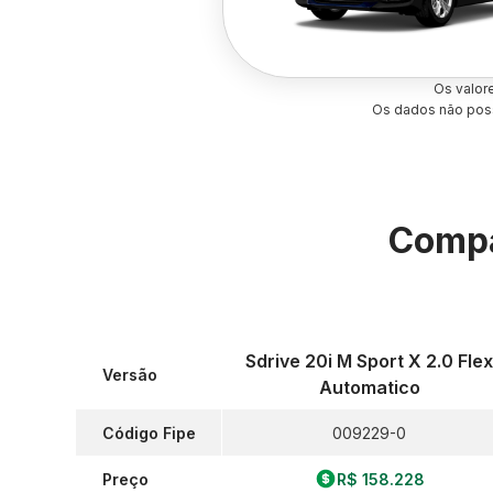
Os valor
Os dados não poss
Compa
Sdrive 20i M Sport X 2.0 Fle
Versão
Automatico
Código Fipe
009229-0
Preço
R$ 158.228