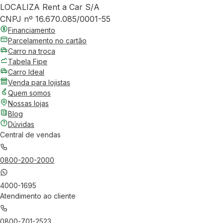
LOCALIZA Rent a Car S/A
CNPJ nº 16.670.085/0001-55
Financiamento
Parcelamento no cartão
Carro na troca
Tabela Fipe
Carro Ideal
Venda para lojistas
Quem somos
Nossas lojas
Blog
Dúvidas
Central de vendas
0800-200-2000
4000-1695
Atendimento ao cliente
0800-701-2523