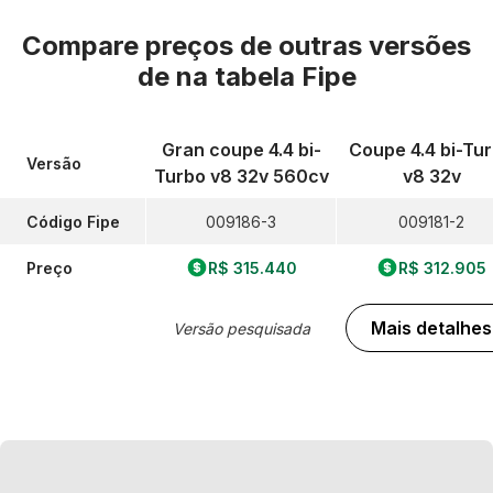
Compare preços de outras versões
de
na tabela Fipe
Gran coupe 4.4 bi-
Coupe 4.4 bi-Tu
Versão
Turbo v8 32v 560cv
v8 32v
Código Fipe
009186-3
009181-2
Preço
R$ 315.440
R$ 312.905
Mais detalhes
Versão pesquisada