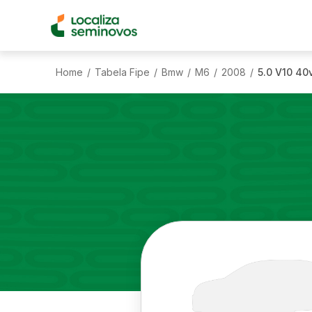
Home
Tabela Fipe
Bmw
M6
2008
5.0 V10 40
/
/
/
/
/