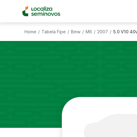
Home
Tabela Fipe
Bmw
M6
2007
5.0 V10 40
/
/
/
/
/