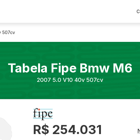
C
v 507cv
Tabela Fipe
Bmw
M6
2007
5.0 V10 40v 507cv
R$ 254.031