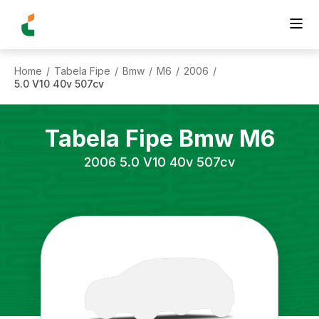
Home
Tabela Fipe
Bmw
M6
2006
/
/
/
/
/
5.0 V10 40v 507cv
Tabela Fipe
Bmw
M6
2006
5.0 V10 40v 507cv