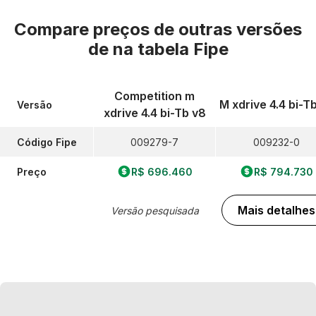
Compare preços de outras versões
de
na tabela Fipe
Competition m
M xdrive 4.4 bi-T
Versão
xdrive 4.4 bi-Tb v8
Código Fipe
009279-7
009232-0
Preço
R$ 696.460
R$ 794.730
Mais detalhes
Versão pesquisada