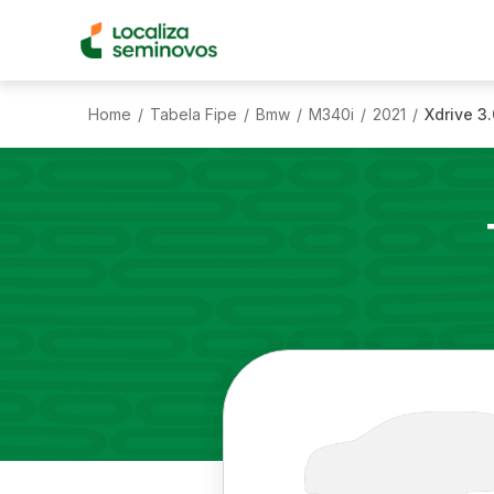
Home
Tabela Fipe
Bmw
M340i
2021
Xdrive 3
/
/
/
/
/