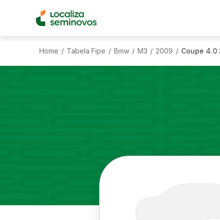
Home
Tabela Fipe
Bmw
M3
2009
Coupe 4.0
/
/
/
/
/