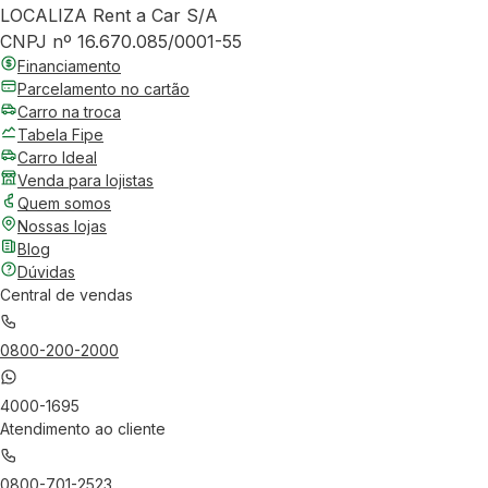
LOCALIZA Rent a Car S/A
CNPJ nº 16.670.085/0001-55
Financiamento
Parcelamento no cartão
Carro na troca
Tabela Fipe
Carro Ideal
Venda para lojistas
Quem somos
Nossas lojas
Blog
Dúvidas
Central de vendas
0800-200-2000
4000-1695
Atendimento ao cliente
0800-701-2523