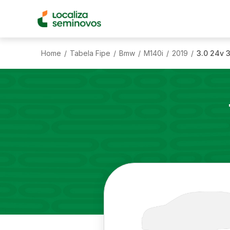
Home
Tabela Fipe
Bmw
M140i
2019
3.0 24v 
/
/
/
/
/