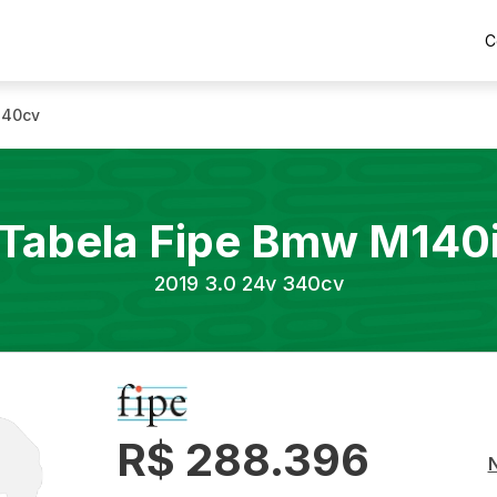
C
340cv
Tabela Fipe
Bmw
M140
2019
3.0 24v 340cv
R$ 288.396